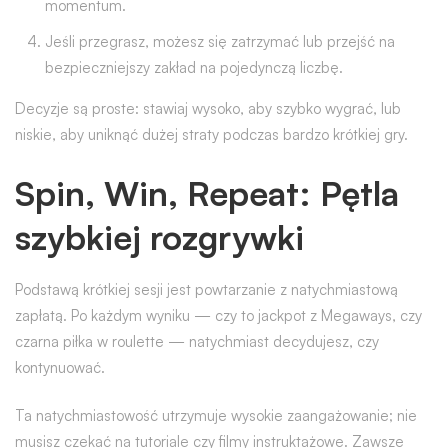
momentum.
Jeśli przegrasz, możesz się zatrzymać lub przejść na
bezpieczniejszy zakład na pojedynczą liczbę.
Decyzje są proste: stawiaj wysoko, aby szybko wygrać, lub
niskie, aby uniknąć dużej straty podczas bardzo krótkiej gry.
Spin, Win, Repeat: Pętla
szybkiej rozgrywki
Podstawą krótkiej sesji jest powtarzanie z natychmiastową
zapłatą. Po każdym wyniku — czy to jackpot z Megaways, czy
czarna piłka w roulette — natychmiast decydujesz, czy
kontynuować.
Ta natychmiastowość utrzymuje wysokie zaangażowanie; nie
musisz czekać na tutoriale czy filmy instruktażowe. Zawsze