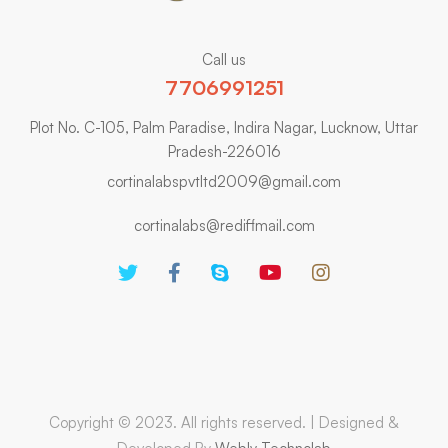
Call us
7706991251
Plot No. C-105, Palm Paradise, Indira Nagar, Lucknow, Uttar
Pradesh-226016
cortinalabspvtltd2009@gmail.com
cortinalabs@rediffmail.com
Copyright © 2023. All rights reserved. | Designed &