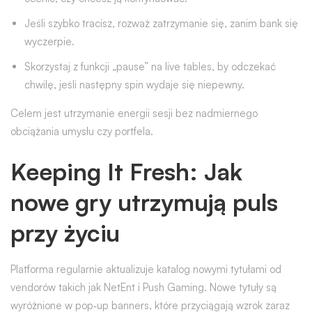
Jeśli szybko tracisz, rozważ zatrzymanie się, zanim bank się
wyczerpie.
Skorzystaj z funkcji „pause” na live tables, by odczekać
chwilę, jeśli następny spin wydaje się niepewny.
Celem jest utrzymanie energii sesji bez nadmiernego
obciążania umysłu czy portfela.
Keeping It Fresh: Jak
nowe gry utrzymują puls
przy życiu
Platforma regularnie aktualizuje katalog nowymi tytułami od
vendorów takich jak NetEnt i Push Gaming. Nowe tytuły są
wyróżnione w pop‑up banners, które przyciągają wzrok zaraz