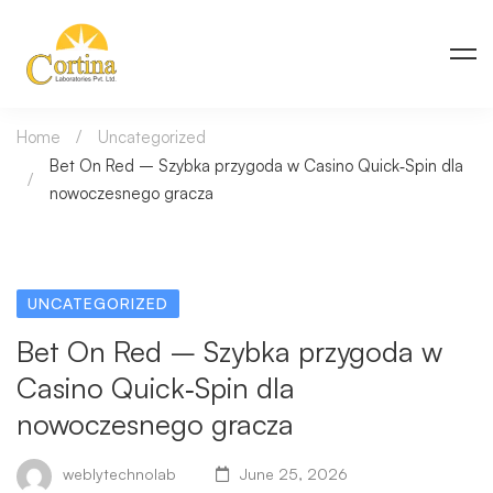
Home
Uncategorized
Bet On Red – Szybka przygoda w Casino Quick‑Spin dla
nowoczesnego gracza
UNCATEGORIZED
Bet On Red – Szybka przygoda w
Casino Quick‑Spin dla
nowoczesnego gracza
weblytechnolab
June 25, 2026