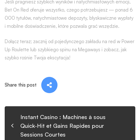
Jeśli pragniesz szybkich wyników i natychmiastowych emocji,
Bet On Red oferuje wszystko, czego potrzebujesz — ponad 6
000 tytułów, natychmiastowe depozyty, błyskawiczne wypłaty
i mobilne doświadczenie, które pozwala grać wszędzie.
Dołącz teraz; zacznij od pojedynczego zakładu na red w Power
Up Roulette lub szybkiego spinu na Megaways i zobacz, jak
szybko rośnie Twoja ekscytacja!
Share this post
Instant Casino : Machines à sous
Quick‑Hit et Gains Rapides pour
Sessions Courtes