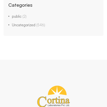
Categories
public
(2)
Uncategorized
(546)