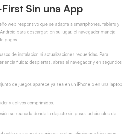
-First Sin una App
iseño web responsivo que se adapta a smartphones, tablets y
o Android para descargar; en su lugar, el navegador maneja
de pagos.
pasos de instalación ni actualizaciones requeridas. Para
riencia fluida: despiertas, abres el navegador y en segundos
onjunto de juegos aparece ya sea en un iPhone o en una laptop
idor y activos comprimidos.
ión se reanuda donde la dejaste sin pasos adicionales de
 el estilo de juego de sesiones cortas, eliminando fricciones