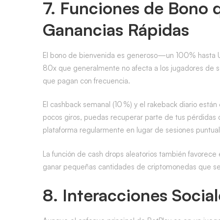
7. Funciones de Bono 
Ganancias Rápidas
El bono de bienvenida es generoso—un 100% hasta 
80x que generalmente no afecta a los jugadores de s
que pagan con frecuencia.
El cashback semanal (10 %) y el rakeback diario están
pocos giros, puedas recuperar parte de tus pérdidas
plataforma regularmente en lugar de sesiones puntual
La función de cash drops aleatorios también favorece
ganar pequeñas cantidades de criptomonedas que se p
8. Interacciones Social