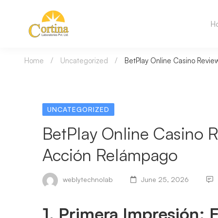
H
Home
Uncategorized
BetPlay Online Casino Revie
UNCATEGORIZED
BetPlay Online Casino R
Acción Relámpago
weblytechnolab
June 25, 2026
1. Primera Impresión: E