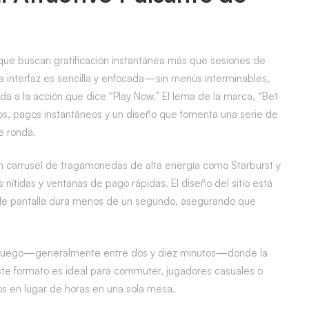
que buscan gratificación instantánea más que sesiones de
a interfaz es sencilla y enfocada—sin menús interminables,
ada a la acción que dice “Play Now.” El lema de la marca, “Bet
torios, pagos instantáneos y un diseño que fomenta una serie de
e ronda.
 un carrusel de tragamonedas de alta energía como Starburst y
tidas y ventanas de pago rápidas. El diseño del sitio está
n de pantalla dura menos de un segundo, asegurando que
de juego—generalmente entre dos y diez minutos—donde la
Este formato es ideal para commuter, jugadores casuales o
os en lugar de horas en una sola mesa.