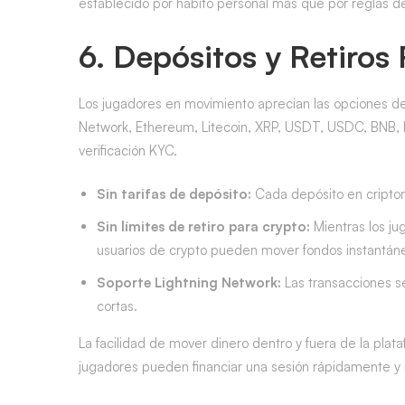
establecido por hábito personal más que por reglas de
6. Depósitos y Retiros
Los jugadores en movimiento aprecian las opciones de 
Network, Ethereum, Litecoin, XRP, USDT, USDC, BNB,
verificación KYC.
Sin tarifas de depósito:
Cada depósito en cripto
Sin límites de retiro para crypto:
Mientras los ju
usuarios de crypto pueden mover fondos instantán
Soporte Lightning Network:
Las transacciones s
cortas.
La facilidad de mover dinero dentro y fuera de la plat
jugadores pueden financiar una sesión rápidamente y r