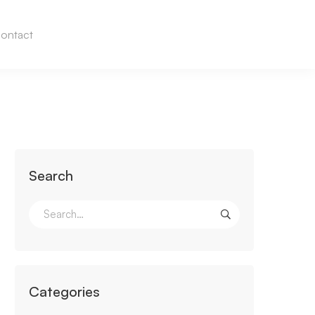
ontact
Search
Categories