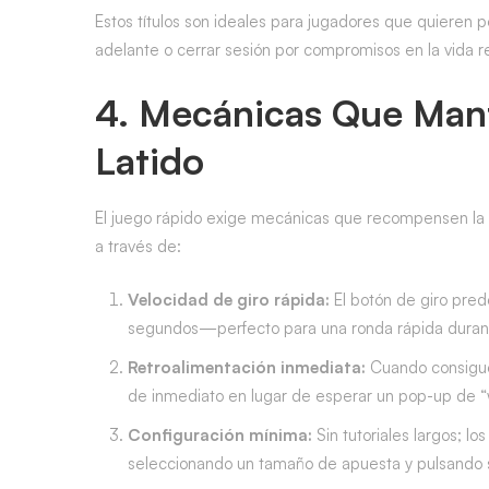
Estos títulos son ideales para jugadores que quieren 
adelante o cerrar sesión por compromisos en la vida re
4. Mecánicas Que Mant
Latido
El juego rápido exige mecánicas que recompensen la v
a través de:
Velocidad de giro rápida:
El botón de giro pre
segundos—perfecto para una ronda rápida durant
Retroalimentación inmediata:
Cuando consigue
de inmediato en lugar de esperar un pop-up de “
Configuración mínima:
Sin tutoriales largos; l
seleccionando un tamaño de apuesta y pulsando 