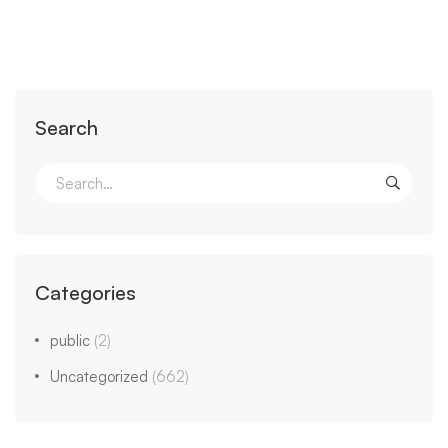
Search
Categories
public
(2)
Uncategorized
(662)