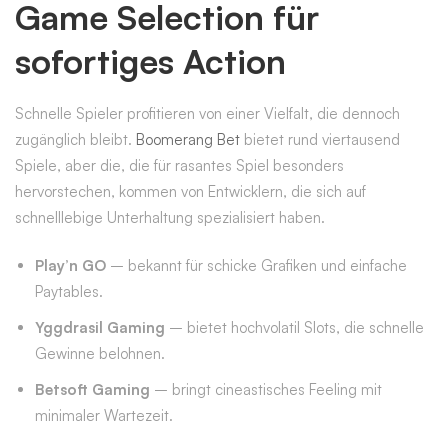
Game Selection für
sofortiges Action
Schnelle Spieler profitieren von einer Vielfalt, die dennoch
zugänglich bleibt.
Boomerang Bet
bietet rund viertausend
Spiele, aber die, die für rasantes Spiel besonders
hervorstechen, kommen von Entwicklern, die sich auf
schnelllebige Unterhaltung spezialisiert haben.
Play’n GO
– bekannt für schicke Grafiken und einfache
Paytables.
Yggdrasil Gaming
– bietet hochvolatil Slots, die schnelle
Gewinne belohnen.
Betsoft Gaming
– bringt cineastisches Feeling mit
minimaler Wartezeit.