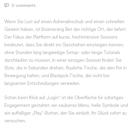
0 comments
Wenn Sie Lust auf einen Adrenalinschub und einen schnellen
Gewinn haben, ist Boomerang Bet der richtige Ort, der liefert.
Der Fokus der Plattform auf kurze, hochintensive Sessions
bedeutet, dass Sie direkt ins Geschehen einsteigen können,
ohne Stunden lang langweilige Setup- oder lange Tutorials
durchlaufen zu müssen. In einer einzigen Session finden Sie
Slots, die in Sekunden drehen, Roulette-Tische, die den Pot in
Bewegung halten, und Blackjack-Tische, die nicht bei
langsamen Entscheidungen verweilen.
Schon beim Klick auf „Login“ ist die Oberfläche für sofortiges
Engagement gestaltet: ein sauberes Menü, helle Symbole und
ein auffälliger „Play“-Button, der Sie einlädt, Ihr Glück sofort zu
versuchen.