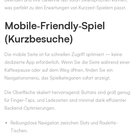
was perfekt zu den Erwartungen von Kurzzeit-Spielern passt.
Mobile‑Friendly‑Spiel
(Kurzbesuche)
Die mobile Seite ist für schnellen Zugriff optimiert — keine
dedizierte App erforderlich. Wenn Sie die Seite während einer
Kaffeepause oder auf dem Weg öffnen, finden Sie ein
Navigationsmenü, das Spielkategorien sofort anzeigt.
Die Oberfläche skaliert hervorragend: Buttons sind groß genug
für Finger-Taps, und Ladezeiten sind minimal dank effizienter
Backend-Optimierungen.
Reibungslose Navigation zwischen Slots und Roulette-
Tischen.