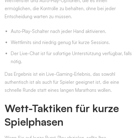
Wettfenster und Auto-Play-Optionen, die es Ihnen
ermöglichen, die Kontrolle zu behalten, ohne bei jeder
Entscheidung warten zu müssen.
Auto-Play-Schalter nach jeder Hand aktivieren.
Wettlimits sind niedrig genug für kurze Sessions.
Der Live-Chat ist für sofortige Unterstützung verfügbar, falls
nötig.
Das Ergebnis ist ein Live-Gaming-Erlebnis, das sowohl
authentisch ist als auch für Spieler geeignet ist, die eine
schnelle Runde statt eines langen Marathons wollen.
Wett-Taktiken für kurze
Spielphasen
Wenn Sie auf kurze Burst-Play abzielen, sollte Ihre