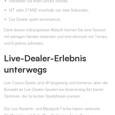
Platzieren Sie Ihren Einsatz schnell.
HIT oder STAND innerhalb von zwei Sekunden.
Der Dealer spielt automatisch.
Dank dieses reibungslosen Ablaufs können Sie eine Session
mit wenigen Händen beenden und sind dennoch mit Tempo
und Ergebnis zufrieden.
Live-Dealer-Erlebnis
unterwegs
Live-Casino-Spiele sind oft langwierig und immersiv, aber die
Auswahl an Live-Dealer-Spielen bei Boomerang Bet bietet
Optionen, die zu kurzen Spielphasen passen.
Die Live-Roulette- und Blackjack-Tische haben verkürzte