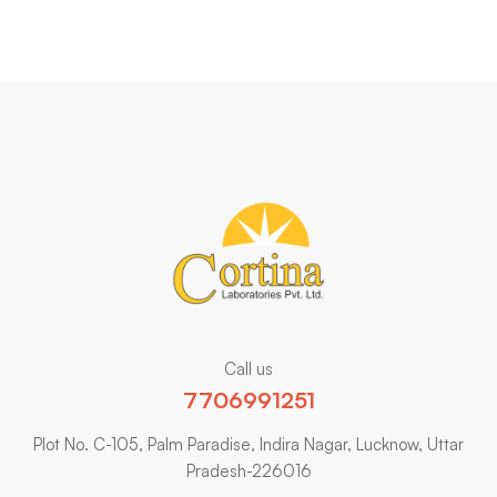
Call us
7706991251
Plot No. C-105, Palm Paradise, Indira Nagar, Lucknow, Uttar
Pradesh-226016