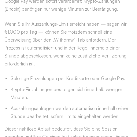
Google Pay werden sofort verarbeitet; Krypto-Zahlungen
(Bitcoin) benötigen nur wenige Minuten zur Bestätigung.
Wenn Sie Ihr Auszahlungs-Limit erreicht haben — sagen wir
€1.000 pro Tag — können Sie trotzdem schnell eine
Überweisung über den „Withdraw“-Tab anfordern. Der
Prozess ist automatisiert und in der Regel innerhalb einer
Stunde abgeschlossen, wenn keine zusätzliche Verifizierung
erforderlich ist.
Sofortige Einzahlungen per Kreditkarte oder Google Pay.
Krypto-Einzahlungen bestätigen sich innerhalb weniger
Minuten.
Auszahlungsanfragen werden automatisch innerhalb einer
Stunde bearbeitet, sofern Limits eingehalten werden.
Dieser nahtlose Ablauf bedeutet, dass Sie eine Session
beenden und Ihre Gewinne fast sofort beanspruchen können,