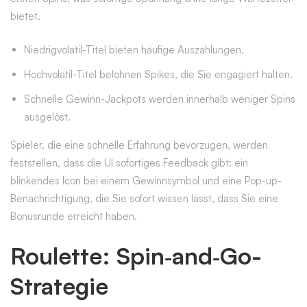
bietet.
Niedrigvolatil-Titel bieten häufige Auszahlungen.
Hochvolatil-Titel belohnen Spikes, die Sie engagiert halten.
Schnelle Gewinn-Jackpots werden innerhalb weniger Spins
ausgelöst.
Spieler, die eine schnelle Erfahrung bevorzugen, werden
feststellen, dass die UI sofortiges Feedback gibt: ein
blinkendes Icon bei einem Gewinnsymbol und eine Pop-up-
Benachrichtigung, die Sie sofort wissen lässt, dass Sie eine
Bonusrunde erreicht haben.
Roulette: Spin‑and‑Go-
Strategie