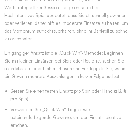
Wettstrategie Ihrer Session-Länge entsprechen.
Hochintensives Spiel bedeutet, dass Sie oft schnell gewinnen
oder verlieren; daher hilft es, moderate Einsätze zu halten, um
das Momentum aufrechtzuerhalten, ohne Ihr Bankroll zu schnell
zu erschöpfen.
Ein gängiger Ansatz ist die „Quick Win“-Methode: Beginnen
Sie mit kleinen Einsätzen bei Slots oder Roulette, suchen Sie
nach Mustern oder heißen Phasen und verdoppeln Sie, wenn
ein Gewinn mehrere Auszahlungen in kurzer Folge auslöst.
Setzen Sie einen festen Einsatz pro Spin oder Hand (z.B. €1
pro Spin).
Verwenden Sie „Quick Win“-Trigger wie
aufeinanderfolgende Gewinne, um den Einsatz leicht zu
erhöhen.