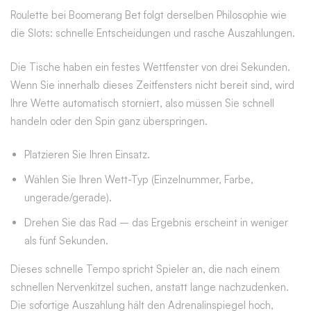
Roulette bei Boomerang Bet folgt derselben Philosophie wie
die Slots: schnelle Entscheidungen und rasche Auszahlungen.
Die Tische haben ein festes Wettfenster von drei Sekunden.
Wenn Sie innerhalb dieses Zeitfensters nicht bereit sind, wird
Ihre Wette automatisch storniert, also müssen Sie schnell
handeln oder den Spin ganz überspringen.
Platzieren Sie Ihren Einsatz.
Wählen Sie Ihren Wett-Typ (Einzelnummer, Farbe,
ungerade/gerade).
Drehen Sie das Rad – das Ergebnis erscheint in weniger
als fünf Sekunden.
Dieses schnelle Tempo spricht Spieler an, die nach einem
schnellen Nervenkitzel suchen, anstatt lange nachzudenken.
Die sofortige Auszahlung hält den Adrenalinspiegel hoch,