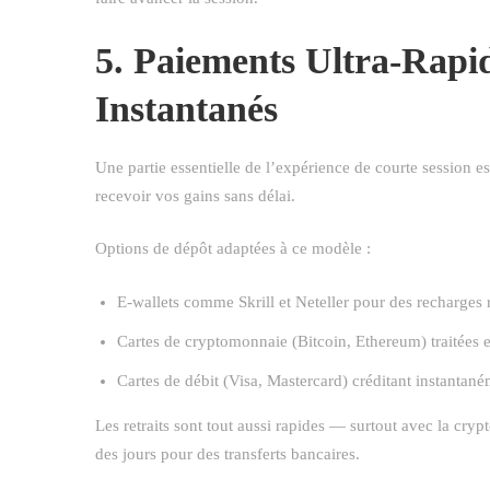
5. Paiements Ultra‑Rapid
Instantanés
Une partie essentielle de l’expérience de courte session e
recevoir vos gains sans délai.
Options de dépôt adaptées à ce modèle :
E‑wallets comme Skrill et Neteller pour des recharges 
Cartes de cryptomonnaie (Bitcoin, Ethereum) traitées
Cartes de débit (Visa, Mastercard) créditant instantan
Les retraits sont tout aussi rapides — surtout avec la cryp
des jours pour des transferts bancaires.