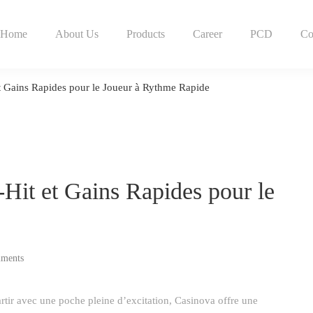
Home
About Us
Products
Career
PCD
Co
et Gains Rapides pour le Joueur à Rythme Rapide
‑Hit et Gains Rapides pour le
ments
artir avec une poche pleine d’excitation, Casinova offre une