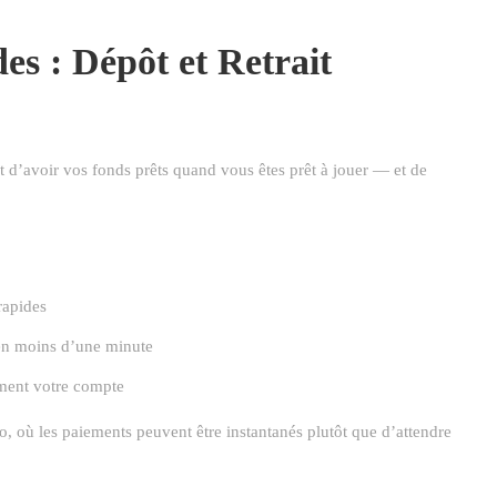
es : Dépôt et Retrait
st d’avoir vos fonds prêts quand vous êtes prêt à jouer — et de
rapides
 en moins d’une minute
ément votre compte
to, où les paiements peuvent être instantanés plutôt que d’attendre