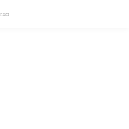
ntact