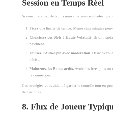
Session en Temps Réel
Si vous manquez de temps mais que vous souhaitez quand 
Fixez une limite de temps.
Même cinq minutes peuven
Choisissez des Slots à Haute Volatilité.
Ils ont tenda
paiement.
Utilisez l’Auto‑Spin avec modération.
Désactivez-le
décision.
Maintenez les Bonus actifs.
Avoir des free spins ou 
la connexion.
Ces stratégies vous aident à garder le contrôle tout en pro
de Casinova.
8. Flux de Joueur Typiqu