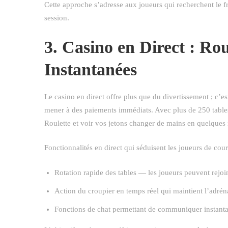
Cette approche s’adresse aux joueurs qui recherchent le f
session.
3. Casino en Direct : Ro
Instantanées
Le casino en direct offre plus que du divertissement ; c’
mener à des paiements immédiats. Avec plus de 250 tables
Roulette et voir vos jetons changer de mains en quelques
Fonctionnalités en direct qui séduisent les joueurs de cour
Rotation rapide des tables — les joueurs peuvent rejo
Action du croupier en temps réel qui maintient l’adrén
Fonctions de chat permettant de communiquer instantan