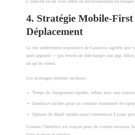
L’objectif est de vous offrir un environnement où chaque to
4. Stratégie Mobile-Firs
Déplacement
Le site entièrement responsive de Casinova signifie que v
quel appareil — pas besoin de télécharger une app. Idéal p
où qu’ils soient.
Les avantages mobiles incluent :
Temps de chargement rapides, même avec une connex
Interfaces tactiles pour un contrôle instantané des spin
Options de dépôt rapides pour commencer à jouer pr
Comme l’interface est conçue pour de courtes sessions, la
faire avancer la session.