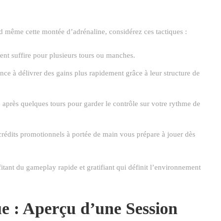
même cette montée d’adrénaline, considérez ces tactiques :
t suffire pour plusieurs tours ou manches.
nce à délivrer des gains plus rapidement grâce à leur structure de
 après quelques tours pour garder le contrôle sur votre rythme de
crédits promotionnels à portée de main vous prépare à jouer dès
fitant du gameplay rapide et gratifiant qui définit l’environnement
e : Aperçu d’une Session