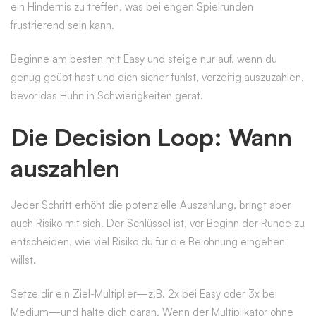
ein Hindernis zu treffen, was bei engen Spielrunden
frustrierend sein kann.
Beginne am besten mit Easy und steige nur auf, wenn du
genug geübt hast und dich sicher fühlst, vorzeitig auszuzahlen,
bevor das Huhn in Schwierigkeiten gerät.
Die Decision Loop: Wann
auszahlen
Jeder Schritt erhöht die potenzielle Auszahlung, bringt aber
auch Risiko mit sich. Der Schlüssel ist, vor Beginn der Runde zu
entscheiden, wie viel Risiko du für die Belohnung eingehen
willst.
Setze dir ein Ziel-Multiplier—z.B. 2x bei Easy oder 3x bei
Medium—und halte dich daran. Wenn der Multiplikator ohne