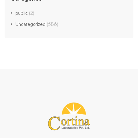
public
(2)
Uncategorized
(586)