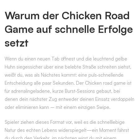
Warum der Chicken Road
Game auf schnelle Erfolge
setzt
Wenn du einen neuen Tab öffnest und die leuchtend gelbe
Huhn siegessicher über eine belebte Straße schreiten siehst,
weißt du, was als Nächstes kommt: eine puls‑schnellende
Entscheidung alle paar Sekunden. Der Chicken road game ist
für adrenalingeladene, kurze Burst‑Sessions gebaut, bei
denen dein nächster Zug entweder deinen Einsatz verdoppeln
oder eliminieren kann – mit einem einzigen Swipe.
Spieler ziehen dieses Format vor, weil es die schnelllebige
Natur des echten Lebens widerspiegelt—ein Moment fährst
du durch den Verkehr, im nächsten wirst du mit einem