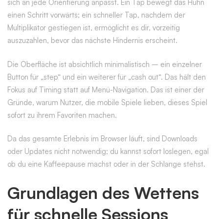
sich an jede Orientierung anpasst. Ein Tap bewegt das Huhn
einen Schritt vorwärts; ein schneller Tap, nachdem der
Multiplikator gestiegen ist, ermöglicht es dir, vorzeitig
auszuzahlen, bevor das nächste Hindernis erscheint.
Die Oberfläche ist absichtlich minimalistisch – ein einzelner
Button für „step“ und ein weiterer für „cash out“. Das hält den
Fokus auf Timing statt auf Menü-Navigation. Das ist einer der
Gründe, warum Nutzer, die mobile Spiele lieben, dieses Spiel
sofort zu ihrem Favoriten machen.
Da das gesamte Erlebnis im Browser läuft, sind Downloads
oder Updates nicht notwendig; du kannst sofort loslegen, egal
ob du eine Kaffeepause machst oder in der Schlange stehst.
Grundlagen des Wettens
für schnelle Sessions