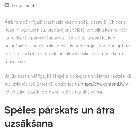
0 comments
Ātrā tempā ritīgajā crash stila kazino spēļu pasaulē, Chicken
Road ir ieguvusi nišu, piedāvājot spēlētājiem pilnu kontroli pār
katru šķēršļa pārvarēšanas soli. Tā vietā, lai gaidītu, kad
nejaušais reizinātājs uzliesmos, jūs pats lemjat, kad pārkāpt uz
priekšu, kad izņemt naudu un cik lielu risku uzņemties katrā
mazajā solī.
Ja jūs esat ziņkārīgs, kā šī spēle darbojas un vēlaties redzēt, kā
tas izskatās reālā vietnē, dodieties uz
https://chickenroad.lv/lv-
lv/
un sākat izpētīt demo vai reālas naudas versiju.
Spēles pārskats un ātra
uzsākšana