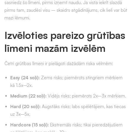
sasniedz šo līmeni, pirms izņemt naudu. Ja vista iekrīt slazdā
pirms tam, zaudēsi visu – skaidrs atgādinājums, cik lieli var būt
mazi lēmumi.
Izvēloties pareizo grūtības
līmeni mazām izvēlēm
Četri grūtības līmeņi ir pielāgoti dažādām riska vēlmēm:
Easy (24 soļi):
Zems risks; piemērots stingriem mērķiem
kā 1.5x–2x.
Medium (22 soļi):
Vidējs risks; piemērots 2x–3x mērķiem.
Hard (20 soļi):
Augstāks risks; labs spēlētājiem, kas tiecas
uz 3x–5x.
Hardcore (15 soļi):
Ekstremāls risks; tikai pieredzējušiem