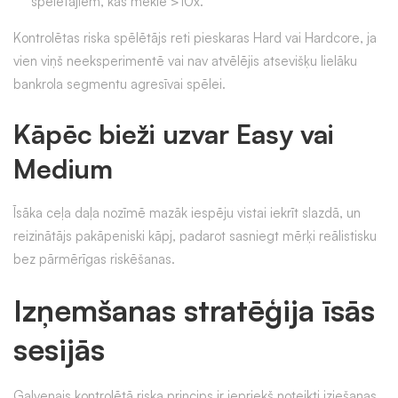
spēlētājiem, kas meklē >10x.
Kontrolētas riska spēlētājs reti pieskaras Hard vai Hardcore, ja
vien viņš neeksperimentē vai nav atvēlējis atsevišķu lielāku
bankrola segmentu agresīvai spēlei.
Kāpēc bieži uzvar Easy vai
Medium
Īsāka ceļa daļa nozīmē mazāk iespēju vistai iekrīt slazdā, un
reizinātājs pakāpeniski kāpj, padarot sasniegt mērķi reālistisku
bez pārmērīgas riskēšanas.
Izņemšanas stratēģija īsās
sesijās
Galvenais kontrolētā riska princips ir iepriekš noteikti iziešanas