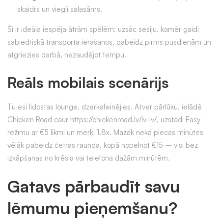
skaidrs un viegli salasāms.
Šī ir ideāla iespēja ātrām spēlēm: uzsāc sesiju, kamēr gaidi
sabiedriskā transporta ierašanos, pabeidz pirms pusdienām un
atgriezies darbā, nezaudējot tempu.
Reāls mobilais scenārijs
Tu esi lidostas lounge, dzerkafeinējies. Atver pārlūku, ielādē
Chicken Road caur https://chickenroad.lv/lv-lv/, uzstādi Easy
režīmu ar €5 likmi un mērķi 1.8x. Mazāk nekā piecas minūtes
vēlāk pabeidz četras raunda, kopā nopelnot €15 – visi bez
izkāpšanas no krēsla vai telefona dažām minūtēm.
Gatavs pārbaudīt savu
lēmumu pieņemšanu?