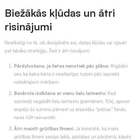
Biežākās kļūdas un ātri
risinājumi
Neatkarīgi no tā, cik disciplinēts esi, dažas kļūdas var izjaukt
pat labāko stratēģiju. Šeit ir ātri risinājumi:
Pārdzīvošana, ja lietas nenotiek pēc plāna:
Atgādini
sev, ka katra kārta ir neatkarīga; turpini pēc iepriekš
noteiktajiem mērķiem.
Bankrola izsīkšana ar vienu lielu laimestu:
Kad
sasniedz negaidīti lielu laimestu (piemēram, 10x), apsver
iespēju šo summu pārnest uz atsevišķu “peļņas” fondu,
nevis tūlīt reinvestēt.
Ātri mainīt grūtības līmeni:
Ja konstatē, ka maini
grūtības līmeni sesijas laikā, apstājies un pārdomā, kāpēc