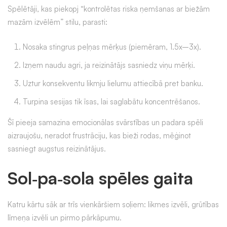
Spēlētāji, kas piekopj “kontrolētas riska ņemšanas ar biežām
mazām izvēlēm” stilu, parasti:
Nosaka stingrus peļņas mērķus (piemēram, 1.5x–3x).
Izņem naudu agri, ja reizinātājs sasniedz viņu mērķi.
Uztur konsekventu likmju lielumu attiecībā pret banku.
Turpina sesijas tik īsas, lai saglabātu koncentrēšanos.
Šī pieeja samazina emocionālas svārstības un padara spēli
aizraujošu, neradot frustrāciju, kas bieži rodas, mēģinot
sasniegt augstus reizinātājus.
Sol‑pa‑sola spēles gaita
Katru kārtu sāk ar trīs vienkāršiem soļiem: likmes izvēli, grūtības
līmeņa izvēli un pirmo pārkāpumu.