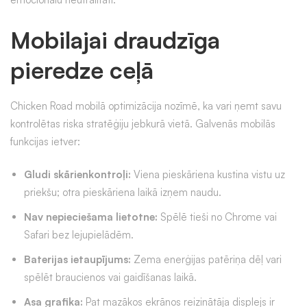
Mobilajai draudzīga
pieredze ceļā
Chicken Road mobilā optimizācija nozīmē, ka vari ņemt savu
kontrolētas riska stratēģiju jebkurā vietā. Galvenās mobilās
funkcijas ietver:
Gludi skārienkontroļi:
Viena pieskāriena kustina vistu uz
priekšu; otra pieskāriena laikā izņem naudu.
Nav nepieciešama lietotne:
Spēlē tieši no Chrome vai
Safari bez lejupielādēm.
Baterijas ietaupījums:
Zema enerģijas patēriņa dēļ vari
spēlēt braucienos vai gaidīšanas laikā.
Asa grafika:
Pat mazākos ekrānos reizinātāja displejs ir