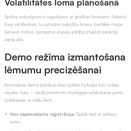
Volatilitātes loma plānošanā
Spēles svārstīgums ir regulējams ar grūtības līmeņiem. Paliekot
Easy vai Medium, tu samazini svārstību līmeni: biežākie mazie
laimesti motivē, samazinot iespēju pilnībā iztukšot bankroļu
vienā vilnī.
Demo režīma izmantošana
lēmumu precizēšanai
Bezmaksas demo piedāvā visas spēles funkcijas bez reālas
naudas riska – ideāli piemērots stratēģijas uzlabošanai pirms
spēlēšanas ar reālu likmi.
Nav nepieciešama reģistrācija:
Spēlē tieši ar jebkuru
ierīci.