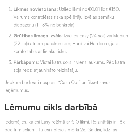
Likmes novietošana:
Uzliec likmi no €0.01 līdz €150.
Vairums kontrolētas riska spēlētāju izvēlas zemāku
diapazonu (1–3% no bankrola).
Grūtības līmeņa izvēle:
Izvēlies Easy (24 soļi) vai Medium
(22 soļi) ātriem panākumiem; Hard vai Hardcore, ja esi
komfortabls ar lielāku risku.
Pārkāpums:
Vistai katrs solis ir viens laukums. Pēc katra
soļa redzi atjaunināto reizinātāju.
Jebkurā brīdī vari nospiest “Cash Out” un fiksēt savus
ieņēmumus.
Lēmumu cikls darbībā
Iedomājies, ka esi Easy režīmā ar €10 likmi. Reizinātājs ir 1.8x
pēc trim soļiem. Tu esi noteicis mērķi 2x. Gaidīsi, līdz tas