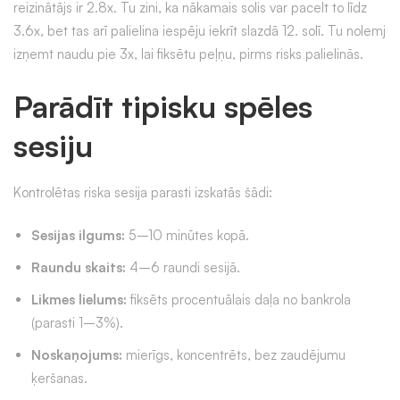
reizinātājs ir 2.8x. Tu zini, ka nākamais solis var pacelt to līdz
3.6x, bet tas arī palielina iespēju iekrīt slazdā 12. solī. Tu nolemj
izņemt naudu pie 3x, lai fiksētu peļņu, pirms risks palielinās.
Parādīt tipisku spēles
sesiju
Kontrolētas riska sesija parasti izskatās šādi:
Sesijas ilgums:
5–10 minūtes kopā.
Raundu skaits:
4–6 raundi sesijā.
Likmes lielums:
fiksēts procentuālais daļa no bankrola
(parasti 1–3%).
Noskaņojums:
mierīgs, koncentrēts, bez zaudējumu
ķeršanas.