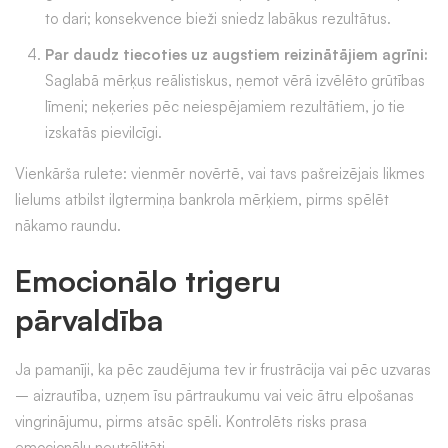
to dari; konsekvence bieži sniedz labākus rezultātus.
Par daudz tiecoties uz augstiem reizinātājiem agrīni:
Saglabā mērķus reālistiskus, ņemot vērā izvēlēto grūtības
līmeni; neķeries pēc neiespējamiem rezultātiem, jo tie
izskatās pievilcīgi.
Vienkārša rulete: vienmēr novērtē, vai tavs pašreizējais likmes
lielums atbilst ilgtermiņa bankrola mērķiem, pirms spēlēt
nākamo raundu.
Emocionālo trigeru
pārvaldība
Ja pamanīji, ka pēc zaudējuma tev ir frustrācija vai pēc uzvaras
– aizrautība, uzņem īsu pārtraukumu vai veic ātru elpošanas
vingrinājumu, pirms atsāc spēli. Kontrolēts risks prasa
emocionālu neutrālitāti.