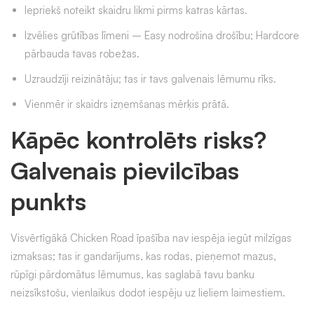
Iepriekš noteikt skaidru likmi pirms katras kārtas.
Izvēlies grūtības līmeni – Easy nodrošina drošību; Hardcore
pārbauda tavas robežas.
Uzraudzīji reizinātāju; tas ir tavs galvenais lēmumu rīks.
Vienmēr ir skaidrs izņemšanas mērķis prātā.
Kāpēc kontrolēts risks?
Galvenais pievilcības
punkts
Visvērtīgākā Chicken Road īpašība nav iespēja iegūt milzīgas
izmaksas; tas ir gandarījums, kas rodas, pieņemot mazus,
rūpīgi pārdomātus lēmumus, kas saglabā tavu banku
neizsīkstošu, vienlaikus dodot iespēju uz lieliem laimestiem.