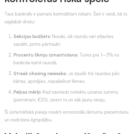
Tavs bankrolls ir pamats kontrolētam riskam. Šeit ir veidi, kā to
saglabāt drošu:
Sekcijas budžets:
Nosaki, cik raundu vari atļauties
zaudēt, pirms pārtraukt.
Procentu likmju izmantošana:
Turies pie 1–3% no
bankrola katrā raundā.
Streak chasing neiesaka:
Ja zaudē trīs raundus pēc
kārtas, apstājies, nepalielinot likmes.
Peļņas mērķi:
Kad sasniedz noteiktu uzvaras summu
(piemēram, €20), izņem to un sāk jaunu sesiju.
Šī sistemātiskā pieeja novērš emocionālu lēmumu pieņemšanu
un nodrošina ilgtspējību.