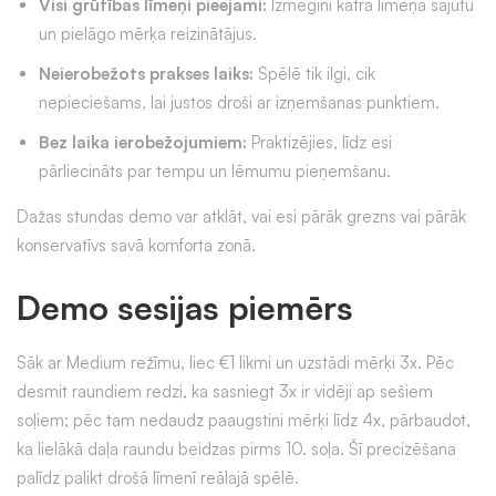
Visi grūtības līmeņi pieejami:
Izmēģini katra līmeņa sajūtu
un pielāgo mērķa reizinātājus.
Neierobežots prakses laiks:
Spēlē tik ilgi, cik
nepieciešams, lai justos droši ar izņemšanas punktiem.
Bez laika ierobežojumiem:
Praktizējies, līdz esi
pārliecināts par tempu un lēmumu pieņemšanu.
Dažas stundas demo var atklāt, vai esi pārāk grezns vai pārāk
konservatīvs savā komforta zonā.
Demo sesijas piemērs
Sāk ar Medium režīmu, liec €1 likmi un uzstādi mērķi 3x. Pēc
desmit raundiem redzi, ka sasniegt 3x ir vidēji ap sešiem
soļiem; pēc tam nedaudz paaugstini mērķi līdz 4x, pārbaudot,
ka lielākā daļa raundu beidzas pirms 10. soļa. Šī precizēšana
palīdz palikt drošā līmenī reālajā spēlē.