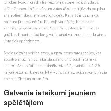
Chicken Road ir crash stila reizinātāju spēle, ko izstrādājusi
InOut Games. Tajā ir krāsains vistas tēls, kas ir jāvada pa pilnu
ar slēptiem šķēršļiem pārpildītu ceļu. Katrs solis uz priekšu
palielina jūsu reizinātāju, bet ceļš var pēkšņi beigties ar
kanalizācijas vāku vai krāsni. Spēlētāji uzstāda likmi, izvēlas
grūtības līmeni un tad lemj, vai turpināt vai izņemt naudu pirms
vista tiek apdedzināta.
Spēles dizains veicina ātras, augsta intensitātes sesijas, kas
apbalvo ar uzmanīgu laika plānošanu un disciplīnētu riska
kontroli. Ar teorētisko maksimālo reizinātāju vairāk nekā 2,5
miljoni reižu no likmes un RTP 98%, tā ir aizraujoša kombinācija
no nejaušības un prasmēm.
Galvenie ieteikumi jauniem
spēlētājiem