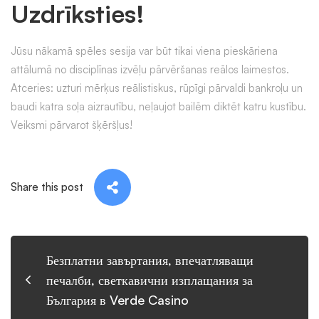
Uzdrīksties!
Jūsu nākamā spēles sesija var būt tikai viena pieskāriena
attālumā no disciplīnas izvēļu pārvēršanas reālos laimestos.
Atceries: uzturi mērķus reālistiskus, rūpīgi pārvaldi bankroļu un
baudi katra soļa aizrautību, neļaujot bailēm diktēt katru kustību.
Veiksmi pārvarot šķēršļus!
Share this post
Безплатни завъртания, впечатляващи
печалби, светкавични изплащания за
България в Verde Casino