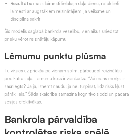
Rezultāts:
mazs laimesti lielākajā daļā dienu, retāk lieli
laimesti ar augstākiem reizinātājiem, ja veiksme un
disciplīna sakrīt.
Šis modelis saglabā bankrola veselību, vienlaikus sniedzot
prieku vērot reizinātāju kāpumu.
Lēmumu punktu plūsma
Tu virzies uz priekšu pa vienam solim, pārbaudot reizinātāju
pēc katra soļa. Lēmumu koks ir vienkāršs: “Vai mans mērķis ir
sasniegts? Ja jā, izņemt naudu; ja nē, turpināt, līdz risks kļūst
pārāk liels.” Šāda skaidrība samazina kognitīvo slodzi un padara
sesijas efektīvākas.
Bankrola pārvaldība
kontrolētas riska spēlē