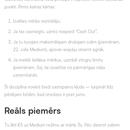
punkti. Pirms katras kārtas:
Izvēlies
mērķa reizinātāju
.
Ja tas sasniegts, uzreiz nospied “Cash Out”.
Ja tu tuvojies maksimālajam drošajam solim (piemēram,
22. solis Medium), apsver iespēju izņemt agrāk.
Ja meklē lielākus mērķus, uzstādi stingru limitu
(piemēram, 5x), lai izvairītos no pārmērīgas riska
uzņemšanās.
Šī disciplīna novērš bieži sastopamo kļūdu – turpināt līdz
pēdējam brīdim, kad izredzes ir pret jums.
Reāls piemērs
Tu likti €5 uz Medium režīmu ar mērķi 3x. Pēc desmit soļiem