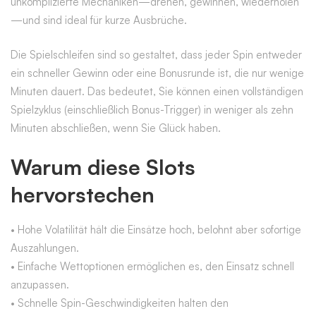
unkomplizierte Mechaniken—drehen, gewinnen, wiederholen
—und sind ideal für kurze Ausbrüche.
Die Spielschleifen sind so gestaltet, dass jeder Spin entweder
ein schneller Gewinn oder eine Bonusrunde ist, die nur wenige
Minuten dauert. Das bedeutet, Sie können einen vollständigen
Spielzyklus (einschließlich Bonus-Trigger) in weniger als zehn
Minuten abschließen, wenn Sie Glück haben.
Warum diese Slots
hervorstechen
• Hohe Volatilität hält die Einsätze hoch, belohnt aber sofortige
Auszahlungen.
• Einfache Wettoptionen ermöglichen es, den Einsatz schnell
anzupassen.
• Schnelle Spin-Geschwindigkeiten halten den