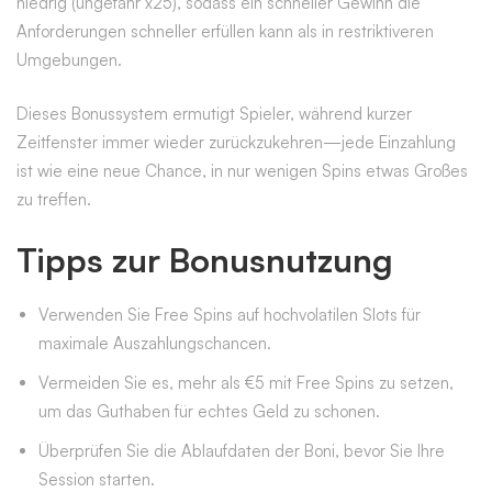
niedrig (ungefähr x25), sodass ein schneller Gewinn die
Anforderungen schneller erfüllen kann als in restriktiveren
Umgebungen.
Dieses Bonussystem ermutigt Spieler, während kurzer
Zeitfenster immer wieder zurückzukehren—jede Einzahlung
ist wie eine neue Chance, in nur wenigen Spins etwas Großes
zu treffen.
Tipps zur Bonusnutzung
Verwenden Sie Free Spins auf hochvolatilen Slots für
maximale Auszahlungschancen.
Vermeiden Sie es, mehr als €5 mit Free Spins zu setzen,
um das Guthaben für echtes Geld zu schonen.
Überprüfen Sie die Ablaufdaten der Boni, bevor Sie Ihre
Session starten.