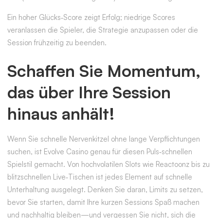
Ein hoher Glücks‑Score zeigt Erfolg; niedrige Scores
veranlassen die Spieler, die Strategie anzupassen oder die
Session frühzeitig zu beenden.
Schaffen Sie Momentum,
das über Ihre Session
hinaus anhält!
Wenn Sie schnelle Nervenkitzel ohne lange Verpflichtungen
suchen, ist Evolve Casino genau für diesen Puls‑schnellen
Spielstil gemacht. Von hochvolatilen Slots wie Reactoonz bis zu
blitzschnellen Live‑Tischen ist jedes Element auf schnelle
Unterhaltung ausgelegt. Denken Sie daran, Limits zu setzen,
bevor Sie starten, damit Ihre kurzen Sessions Spaß machen
und nachhaltig bleiben—und vergessen Sie nicht, sich die