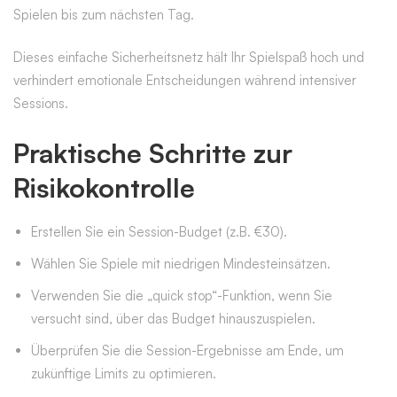
Spielen bis zum nächsten Tag.
Dieses einfache Sicherheitsnetz hält Ihr Spielspaß hoch und
verhindert emotionale Entscheidungen während intensiver
Sessions.
Praktische Schritte zur
Risikokontrolle
Erstellen Sie ein Session-Budget (z.B. €30).
Wählen Sie Spiele mit niedrigen Mindesteinsätzen.
Verwenden Sie die „quick stop“-Funktion, wenn Sie
versucht sind, über das Budget hinauszuspielen.
Überprüfen Sie die Session-Ergebnisse am Ende, um
zukünftige Limits zu optimieren.