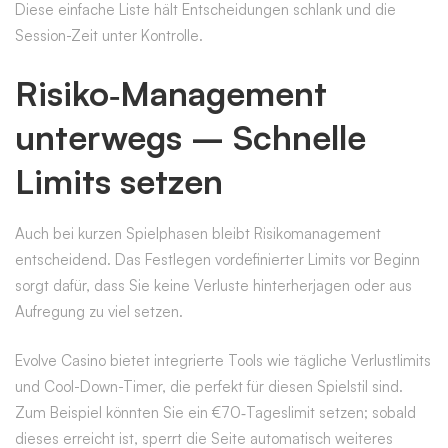
Diese einfache Liste hält Entscheidungen schlank und die
Session-Zeit unter Kontrolle.
Risiko‑Management
unterwegs – Schnelle
Limits setzen
Auch bei kurzen Spielphasen bleibt Risikomanagement
entscheidend. Das Festlegen vordefinierter Limits vor Beginn
sorgt dafür, dass Sie keine Verluste hinterherjagen oder aus
Aufregung zu viel setzen.
Evolve Casino bietet integrierte Tools wie tägliche Verlustlimits
und Cool-Down-Timer, die perfekt für diesen Spielstil sind.
Zum Beispiel könnten Sie ein €70‑Tageslimit setzen; sobald
dieses erreicht ist, sperrt die Seite automatisch weiteres