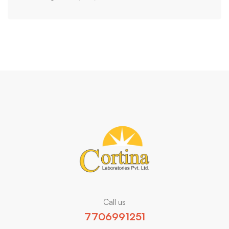
Call us
7706991251