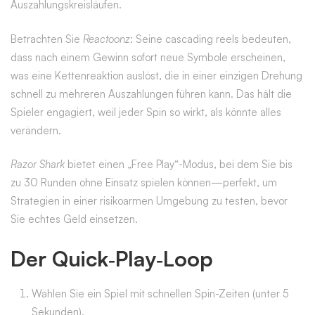
Auszahlungskreisläufen.
Betrachten Sie
Reactoonz
: Seine cascading reels bedeuten,
dass nach einem Gewinn sofort neue Symbole erscheinen,
was eine Kettenreaktion auslöst, die in einer einzigen Drehung
schnell zu mehreren Auszahlungen führen kann. Das hält die
Spieler engagiert, weil jeder Spin so wirkt, als könnte alles
verändern.
Razor Shark
bietet einen „Free Play“-Modus, bei dem Sie bis
zu 30 Runden ohne Einsatz spielen können—perfekt, um
Strategien in einer risikoarmen Umgebung zu testen, bevor
Sie echtes Geld einsetzen.
Der Quick‑Play‑Loop
Wählen Sie ein Spiel mit schnellen Spin-Zeiten (unter 5
Sekunden).