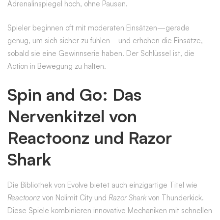
Adrenalinspiegel hoch, ohne Pausen.
Spieler beginnen oft mit moderaten Einsätzen—gerade
genug, um sich sicher zu fühlen—und erhöhen die Einsätze,
sobald sie eine Gewinnserie haben. Der Schlüssel ist, die
Action in Bewegung zu halten.
Spin and Go: Das
Nervenkitzel von
Reactoonz und Razor
Shark
Die Bibliothek von Evolve bietet auch einzigartige Titel wie
Reactoonz
von Nolimit City und
Razor Shark
von Thunderkick.
Diese Spiele kombinieren innovative Mechaniken mit schnellen