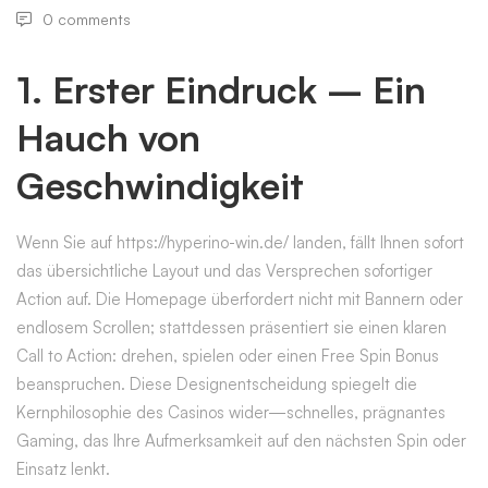
0 comments
1. Erster Eindruck – Ein
Hauch von
Geschwindigkeit
Wenn Sie auf https://hyperino-win.de/ landen, fällt Ihnen sofort
das übersichtliche Layout und das Versprechen sofortiger
Action auf. Die Homepage überfordert nicht mit Bannern oder
endlosem Scrollen; stattdessen präsentiert sie einen klaren
Call to Action: drehen, spielen oder einen Free Spin Bonus
beanspruchen. Diese Designentscheidung spiegelt die
Kernphilosophie des Casinos wider—schnelles, prägnantes
Gaming, das Ihre Aufmerksamkeit auf den nächsten Spin oder
Einsatz lenkt.