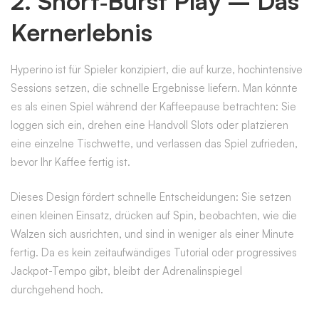
2. Short‑Burst Play – Das
Kernerlebnis
Hyperino ist für Spieler konzipiert, die auf kurze, hochintensive
Sessions setzen, die schnelle Ergebnisse liefern. Man könnte
es als einen Spiel während der Kaffeepause betrachten: Sie
loggen sich ein, drehen eine Handvoll Slots oder platzieren
eine einzelne Tischwette, und verlassen das Spiel zufrieden,
bevor Ihr Kaffee fertig ist.
Dieses Design fördert schnelle Entscheidungen: Sie setzen
einen kleinen Einsatz, drücken auf Spin, beobachten, wie die
Walzen sich ausrichten, und sind in weniger als einer Minute
fertig. Da es kein zeitaufwändiges Tutorial oder progressives
Jackpot-Tempo gibt, bleibt der Adrenalinspiegel
durchgehend hoch.