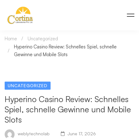
Home
Uncategorized
Hyperino Casino Review: Schnelles Spiel, schnelle
Gewinne und Mobile Slots
UNCATEGORIZED
Hyperino Casino Review: Schnelles
Spiel, schnelle Gewinne und Mobile
Slots
weblytechnolab
June 17, 2026