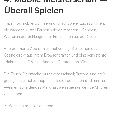
Überall Spielen
Hyperino’s mobile Optimierung ist auf Spieler zugeschnitten,
die während kurzer Pausen spielen möchten—Pendeln,
Warten in der Schlange oder Entspannen auf der Couch.
Eine dedizierte App ist nicht notwendig; Sie können das
Casino direkt aus Ihrem Browser starten und eine konsistente
Erfahrung auf iOS- und Android-Geräten genießen.
Die Touch-Oberfläche ist reaktionsschnell; Buttons sind groß
genug für schnelles Tippen, und die Ladezeiten sind minimal
—ein entscheidendes Merkmal, wenn Sie nur wenige Minuten
Zeit haben.
Wichtige mobile Features: