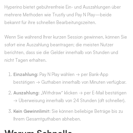
Hyperino bietet gebührenfreie Ein- und Auszahlungen über
mehrere Methoden wie Trustly und Pay N Play—beide
bekannt für ihre schnellen Bearbeitungszeiten.
Wenn Sie während Ihrer kurzen Session gewinnen, können Sie
sofort eine Auszahlung beantragen; die meisten Nutzer
berichten, dass sie die Gelder innerhalb von Stunden und
nicht Tagen erhalten.
Einzahlung:
Pay N Play wählen → per Bank-App
bestätigen → Guthaben innerhalb von Minuten verfügbar.
Auszahlung:
„Withdraw“ klicken → per E-Mail bestätigen
→ Überweisung innerhalb von 24 Stunden (oft schneller).
Kein Gewinnlimit:
Sie können beliebige Beträge bis zu
Ihrem Gesamtguthaben abheben.