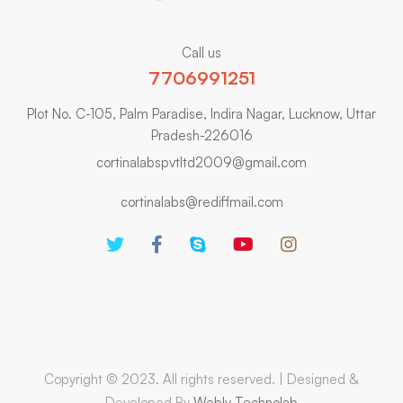
Call us
7706991251
Plot No. C-105, Palm Paradise, Indira Nagar, Lucknow, Uttar
Pradesh-226016
cortinalabspvtltd2009@gmail.com
cortinalabs@rediffmail.com
Copyright © 2023. All rights reserved. | Designed &
Developed By
Webly Technolab