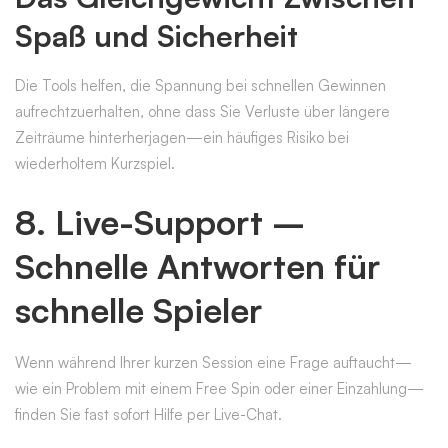
Spaß und Sicherheit
Die Tools helfen, die Spannung bei schnellen Gewinnen
aufrechtzuerhalten, ohne dass Sie Verluste über längere
Zeiträume hinterherjagen—ein häufiges Risiko bei
wiederholtem Kurzspiel.
8. Live-Support –
Schnelle Antworten für
schnelle Spieler
Wenn während Ihrer kurzen Session eine Frage auftaucht—
wie ein Problem mit einem Free Spin oder einer Einzahlung—
finden Sie fast sofort Hilfe per Live-Chat.