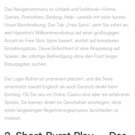
Das Navigationsmenü ist schlank und funktional—Home,
Games, Promotions, Banking, Help—jeweils mit einer kurzen
Hover-Beschreibung. Der Tab „Free Spins“ zieht Sie sofort an,
weil Hyperino’s Willkommensbonus auf einer großzügigen
Anzahl an Free Slots Spins basiert, anstatt auf komplexen
Einzahlungsboni. Diese Einfachheit ist eine Anspielung auf
Spieler, die sofortige Befriedigung ohne den Frust langer
Bonusjagden suchen.
Der Login-Button ist prominent platziert, und die Seite
unterstützt sowohl Englisch als auch Deutsch direkt beim
Einstieg. Ob Sie neu im Online-Casino sind oder ein erfahrener
Spieler, Sie können direkt ins Geschehen einsteigen, ohne
einen langwierigen Registrierungsprozess durchlaufen zu
müssen.