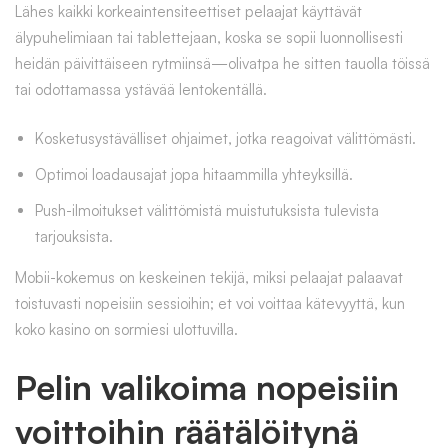
Lähes kaikki korkeaintensiteettiset pelaajat käyttävät
älypuhelimiaan tai tablettejaan, koska se sopii luonnollisesti
heidän päivittäiseen rytmiinsä—olivatpa he sitten tauolla töissä
tai odottamassa ystävää lentokentällä.
Kosketusystävälliset ohjaimet, jotka reagoivat välittömästi.
Optimoi loadausajat jopa hitaammilla yhteyksillä.
Push-ilmoitukset välittömistä muistutuksista tulevista
tarjouksista.
Mobii-kokemus on keskeinen tekijä, miksi pelaajat palaavat
toistuvasti nopeisiin sessioihin; et voi voittaa kätevyyttä, kun
koko kasino on sormiesi ulottuvilla.
Pelin valikoima nopeisiin
voittoihin räätälöitynä