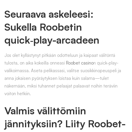
Seuraava askeleesi:
Sukella Roobetin
quick‑play-arcadeen
Jos olet kyllästynyt pitkään odotteluun ja kaipaat välitöntä
tulosta, on aika kokeilla onneasi
Roobet casino
n quick‑play-
valikoimassa. Aseta pelikassasi, valitse suosikkinopeuspeli ja
anna jokaisen pyöräytyksen loistaa kuin salama—tulet
näkemään, miksi tuhannet pelaajat palaavat noihin teräviin
voiton hetkiin.
Valmis välittömiin
jännityksiin? Liity Roobet-