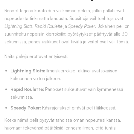
Roobet tarjoaa kuratoidun valikoiman pelejä, jotka palkitsevat
nopeudesta tinkimättä laadusta. Suosittuja vaihtoehtoja ovat
Lightning Slots
,
Rapid Roulette
ja
Speedy Poker
. Jokainen peli on
suunniteltu nopeisiin kierroksiin: pyöräytykset päättyvät alle 30
sekunnissa, panostusikkunat ovat tiiviitä ja voitot ovat välittömiä.
Näitä pelejä erottavat erityisesti:
Lightning Slots:
Ilmaiskierrokset aktivoituvat jokaisen
kolmannen voiton jälkeen.
Rapid Roulette:
Panokset sulkeutuvat vain kymmenessä
sekunnissa.
Speedy Poker:
Käsirajoitukset pitävät pelit liikkeessä.
Koska nämä pelit pysyvät tahdissa oman nopeutesi kanssa,
huomaat tekevänsä päätöksiä lennosta ilman, että tuntisi