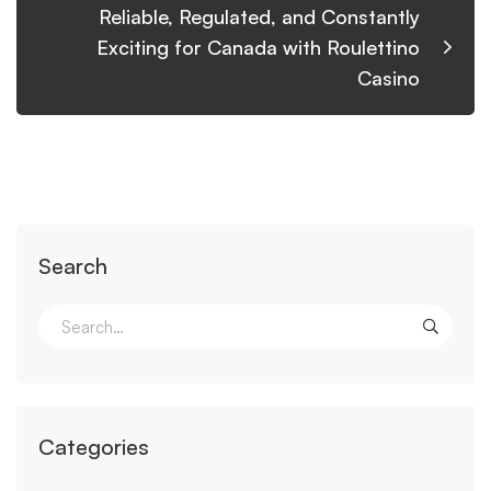
Reliable, Regulated, and Constantly
Exciting for Canada with Roulettino
Casino
Search
Categories