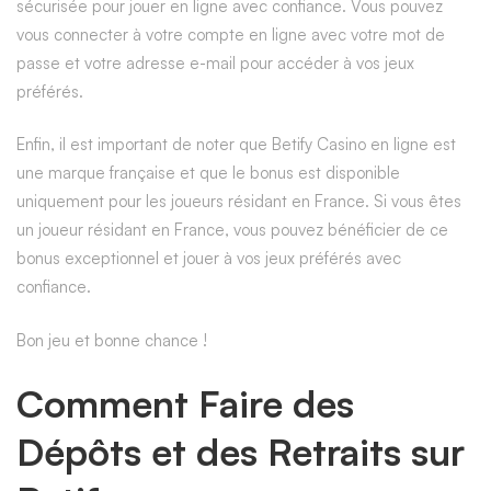
sécurisée pour jouer en ligne avec confiance. Vous pouvez
vous connecter à votre compte en ligne avec votre mot de
passe et votre adresse e-mail pour accéder à vos jeux
préférés.
Enfin, il est important de noter que Betify Casino en ligne est
une marque française et que le bonus est disponible
uniquement pour les joueurs résidant en France. Si vous êtes
un joueur résidant en France, vous pouvez bénéficier de ce
bonus exceptionnel et jouer à vos jeux préférés avec
confiance.
Bon jeu et bonne chance !
Comment Faire des
Dépôts et des Retraits sur