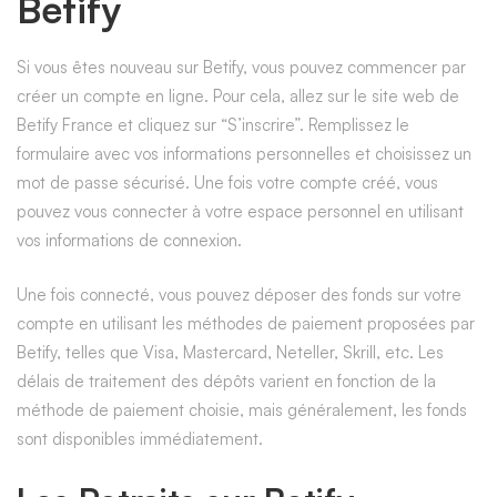
Betify
Si vous êtes nouveau sur Betify, vous pouvez commencer par
créer un compte en ligne. Pour cela, allez sur le site web de
Betify France et cliquez sur “S’inscrire”. Remplissez le
formulaire avec vos informations personnelles et choisissez un
mot de passe sécurisé. Une fois votre compte créé, vous
pouvez vous connecter à votre espace personnel en utilisant
vos informations de connexion.
Une fois connecté, vous pouvez déposer des fonds sur votre
compte en utilisant les méthodes de paiement proposées par
Betify, telles que Visa, Mastercard, Neteller, Skrill, etc. Les
délais de traitement des dépôts varient en fonction de la
méthode de paiement choisie, mais généralement, les fonds
sont disponibles immédiatement.