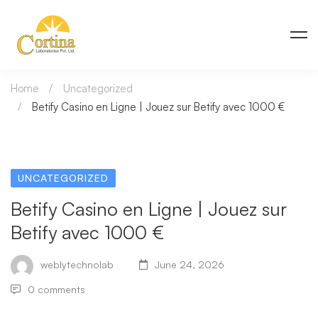
Home
Uncategorized
Betify Casino en Ligne | Jouez sur Betify avec 1000 €
UNCATEGORIZED
Betify Casino en Ligne | Jouez sur
Betify avec 1000 €
weblytechnolab
June 24, 2026
0 comments