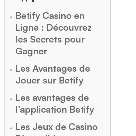
Betify Casino en
Ligne : Découvrez
les Secrets pour
Gagner
Les Avantages de
Jouer sur Betify
Les avantages de
l’application Betify
Les Jeux de Casino