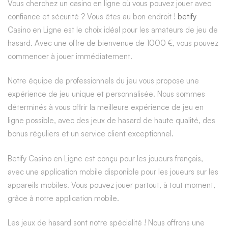
Vous cherchez un casino en ligne où vous pouvez jouer avec
confiance et sécurité ? Vous êtes au bon endroit !
betify
Casino en Ligne est le choix idéal pour les amateurs de jeu de
hasard. Avec une offre de bienvenue de 1000 €, vous pouvez
commencer à jouer immédiatement.
Notre équipe de professionnels du jeu vous propose une
expérience de jeu unique et personnalisée. Nous sommes
déterminés à vous offrir la meilleure expérience de jeu en
ligne possible, avec des jeux de hasard de haute qualité, des
bonus réguliers et un service client exceptionnel.
Betify Casino en Ligne est conçu pour les joueurs français,
avec une application mobile disponible pour les joueurs sur les
appareils mobiles. Vous pouvez jouer partout, à tout moment,
grâce à notre application mobile.
Les jeux de hasard sont notre spécialité ! Nous offrons une