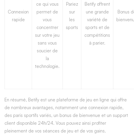
ce qui vous
Pariez
Betify offrent
Connexion
permet de
sur
une grande
Bonus d
rapide
vous
les
variété de
bienven
concentrer
sports
sports et de
sur votre jeu
compétitions
sans vous
à parier.
soucier de
la
technologie.
En résumé, Betify est une plateforme de jeu en ligne qui offre
de nombreux avantages, notamment une connexion rapide,
des paris sportifs variés, un bonus de bienvenue et un support
client disponible 24h/24. Vous pouvez ainsi profiter
pleinement de vos séances de jeu et de vos gains.