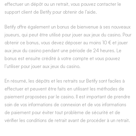
effectuer un dépôt ou un retrait, vous pouvez contacter le
support client de Betify pour obtenir de l’aide.
Betify offre également un bonus de bienvenue à ses nouveaux
joueurs, qui peut être utilisé pour jouer aux jeux du casino. Pour
obtenir ce bonus, vous devez déposer au moins 10 € et jouer
aux jeux du casino pendant une période de 24 heures. Le
bonus est ensuite crédité à votre compte et vous pouvez
l’utiliser pour jouer aux jeux du casino.
En résumé, les dépôts et les retraits sur Betify sont faciles à
effectuer et peuvent être faits en utilisant les méthodes de
paiement proposées par le casino. Il est important de prendre
soin de vos informations de connexion et de vos informations
de paiement pour éviter tout problème de sécurité et de
vérifier les conditions de retrait avant de procéder à un retrait.