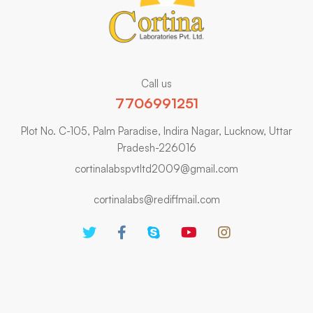
Call us
7706991251
Plot No. C-105, Palm Paradise, Indira Nagar, Lucknow, Uttar
Pradesh-226016
cortinalabspvtltd2009@gmail.com
cortinalabs@rediffmail.com