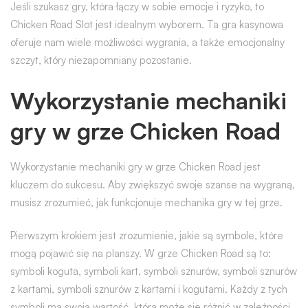
Jeśli szukasz gry, która łączy w sobie emocje i ryzyko, to
Chicken Road Slot jest idealnym wyborem. Ta gra kasynowa
oferuje nam wiele możliwości wygrania, a także emocjonalny
szczyt, który niezapomniany pozostanie.
Wykorzystanie mechaniki
gry w grze Chicken Road
Wykorzystanie mechaniki gry w grze Chicken Road jest
kluczem do sukcesu. Aby zwiększyć swoje szanse na wygraną,
musisz zrozumieć, jak funkcjonuje mechanika gry w tej grze.
Pierwszym krokiem jest zrozumienie, jakie są symbole, które
mogą pojawić się na planszy. W grze Chicken Road są to:
symboli koguta, symboli kart, symboli sznurów, symboli sznurów
z kartami, symboli sznurów z kartami i kogutami. Każdy z tych
symboli ma swoją wartość, która może się różnić w zależności