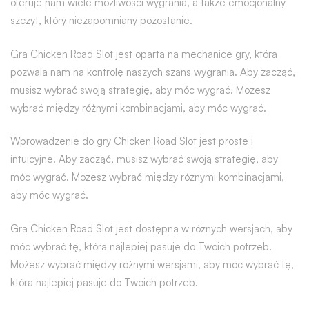
oferuje nam wiele możliwości wygrania, a także emocjonalny
szczyt, który niezapomniany pozostanie.
Gra Chicken Road Slot jest oparta na mechanice gry, która
pozwala nam na kontrolę naszych szans wygrania. Aby zacząć,
musisz wybrać swoją strategię, aby móc wygrać. Możesz
wybrać między różnymi kombinacjami, aby móc wygrać.
Wprowadzenie do gry Chicken Road Slot jest proste i
intuicyjne. Aby zacząć, musisz wybrać swoją strategię, aby
móc wygrać. Możesz wybrać między różnymi kombinacjami,
aby móc wygrać.
Gra Chicken Road Slot jest dostępna w różnych wersjach, aby
móc wybrać tę, która najlepiej pasuje do Twoich potrzeb.
Możesz wybrać między różnymi wersjami, aby móc wybrać tę,
która najlepiej pasuje do Twoich potrzeb.