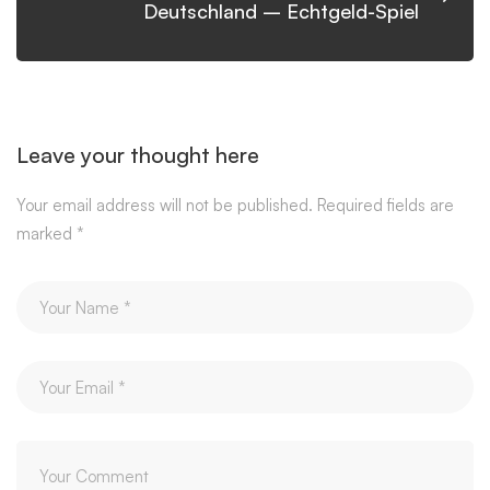
Deutschland – Echtgeld-Spiel
Leave your thought here
Your email address will not be published.
Required fields are
marked
*