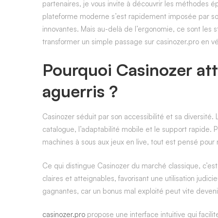
partenaires, je vous invite à découvrir les méthodes é
plateforme moderne s’est rapidement imposée par son i
innovantes. Mais au-delà de l’ergonomie, ce sont les st
transformer un simple passage sur casinozer.pro en vé
Pourquoi Casinozer atti
aguerris ?
Casinozer séduit par son accessibilité et sa diversité.
catalogue, l’adaptabilité mobile et le support rapide.
machines à sous aux jeux en live, tout est pensé pour
Ce qui distingue Casinozer du marché classique, c’es
claires et atteignables, favorisant une utilisation judici
gagnantes, car un bonus mal exploité peut vite deveni
casinozer.pro
propose une interface intuitive qui facilit