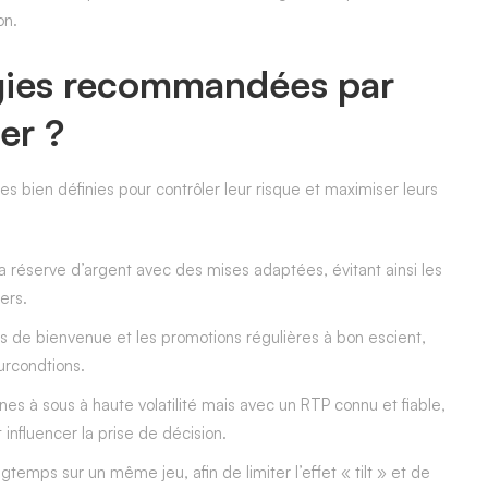
on.
tégies recommandées par
er ?
s bien définies pour contrôler leur risque et maximiser leurs
a réserve d’argent avec des mises adaptées, évitant ainsi les
ers.
fres de bienvenue et les promotions régulières à bon escient,
urcondtions.
ines à sous à haute volatilité mais avec un RTP connu et fiable,
t influencer la prise de décision.
gtemps sur un même jeu, afin de limiter l’effet « tilt » et de