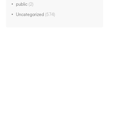
public
(2)
Uncategorized
(574)