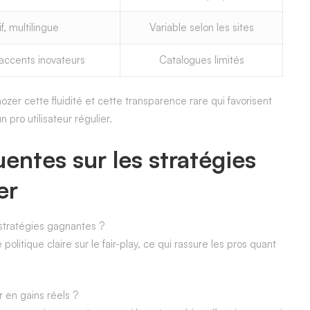
f, multilingue
Variable selon les sites
 accents inovateurs
Catalogues limités
zer cette fluidité et cette transparence rare qui favorisent
 pro utilisateur régulier.
ntes sur les stratégies
er
 stratégies gagnantes ?
olitique claire sur le fair-play, ce qui rassure les pros quant
r en gains réels ?