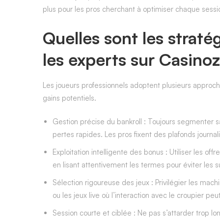
plus pour les pros cherchant à optimiser chaque sessi
Quelles sont les stra
les experts sur Casinoz
Les joueurs professionnels adoptent plusieurs approche
gains potentiels.
Gestion précise du bankroll : Toujours segmenter s
pertes rapides. Les pros fixent des plafonds journali
Exploitation intelligente des bonus : Utiliser les of
en lisant attentivement les termes pour éviter les s
Sélection rigoureuse des jeux : Privilégier les mach
ou les jeux live où l’interaction avec le croupier peu
Session courte et ciblée : Ne pas s’attarder trop lon