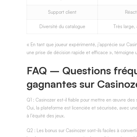
Support client
Réacti
Diversité du catalogue
Très large,
« En tant que joueur expérimenté, j’apprécie sur Casino
une prise de décision rapide et efficace », témoigne un
FAQ – Questions fréque
gagnantes sur Casinoz
Q1 : Casinozer est-il fiable pour mettre en œuvre des
Oui, la plateforme est licenciée et sécurisée, avec une p
à l’équité des jeux.
Q2 : Les bonus sur Casinozer sont-ils faciles à converti