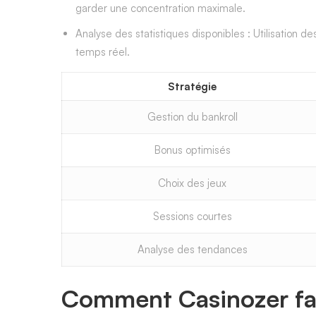
garder une concentration maximale.
Analyse des statistiques disponibles : Utilisation d
temps réel.
Stratégie
Gestion du bankroll
Bonus optimisés
Choix des jeux
Sessions courtes
Analyse des tendances
Comment Casinozer facil