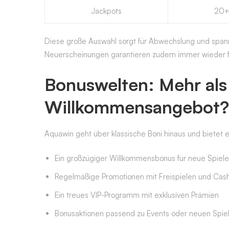
Jackpots
20
Diese große Auswahl sorgt für Abwechslung und span
Neuerscheinungen garantieren zudem immer wieder fr
Bonuswelten: Mehr als
Willkommensangebot?
Aquawin geht über klassische Boni hinaus und bietet
Ein großzügiger Willkommensbonus für neue Spiele
Regelmäßige Promotionen mit Freispielen und Cas
Ein treues VIP-Programm mit exklusiven Prämien
Bonusaktionen passend zu Events oder neuen Spie