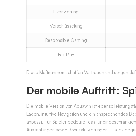
Lizenzierung
Verschlüsselung
Responsible Gaming
Fair Play
Diese Maßnahmen schaffen Vertrauen und sorgen dafür,
Der mobile Auftritt: S
Die mobile Version von Aquawin ist ebenso leistungsfä
Laden, intuitive Navigation und ein ansprechendes De
anpasst. Für Spieler bedeutet das: uneingeschränkte
Auszahlungen sowie Bonusaktivierungen – alles beq