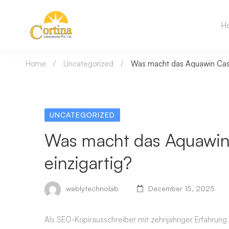
H
Home
Uncategorized
Was macht das Aquawin Casi
UNCATEGORIZED
Was macht das Aquawin
einzigartig?
weblytechnolab
December 15, 2025
Als SEO-Kopirausschreiber mit zehnjähriger Erfahrun