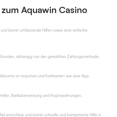
 zum Aquawin Casino
tet und bietet umfassende Hilfen sowie eine einfache
8 Stunden, abhängig von der gewählten Zahlungsmethode.
Webseite ist responsiv und funktioniert wie eine App.
 Neteller, Banküberweisung und Kryptowährungen.
ail erreichbar und bietet schnelle und kompetente Hilfe in