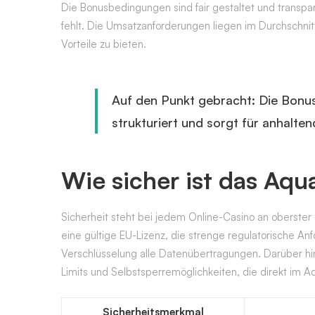
Die Bonusbedingungen sind fair gestaltet und transpar
fehlt. Die Umsatzanforderungen liegen im Durchschnit
Vorteile zu bieten.
Auf den Punkt gebracht: Die Bonusw
strukturiert und sorgt für anhalte
Wie sicher ist das Aqu
Sicherheit steht bei jedem Online-Casino an oberster S
eine gültige EU-Lizenz, die strenge regulatorische A
Verschlüsselung alle Datenübertragungen. Darüber hin
Limits und Selbstsperremöglichkeiten, die direkt im A
Sicherheitsmerkmal