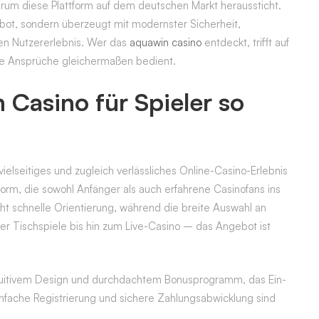
arum diese Plattform auf dem deutschen Markt heraussticht.
bot, sondern überzeugt mit modernster Sicherheit,
ten Nutzererlebnis. Wer das
aquawin casino
entdeckt, trifft auf
ne Ansprüche gleichermaßen bedient.
Casino für Spieler so
vielseitiges und zugleich verlässliches Online-Casino-Erlebnis
form, die sowohl Anfänger als auch erfahrene Casinofans ins
cht schnelle Orientierung, während die breite Auswahl an
ber Tischspiele bis hin zum Live-Casino – das Angebot ist
tuitivem Design und durchdachtem Bonusprogramm, das Ein-
nfache Registrierung und sichere Zahlungsabwicklung sind