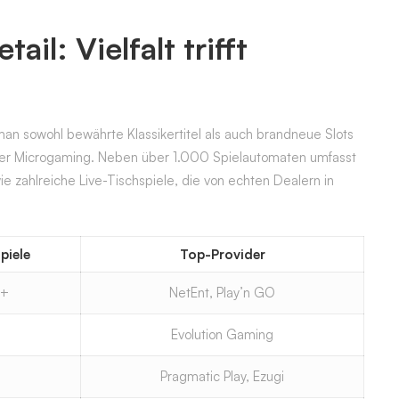
il: Vielfalt trifft
man sowohl bewährte Klassikertitel als auch brandneue Slots
der Microgaming. Neben über 1.000 Spielautomaten umfasst
wie zahlreiche Live-Tischspiele, die von echten Dealern in
piele
Top-Provider
+
NetEnt, Play’n GO
+
Evolution Gaming
+
Pragmatic Play, Ezugi