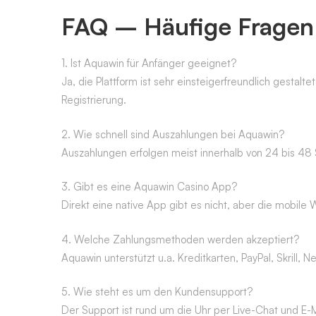
FAQ – Häufige Fragen
1. Ist Aquawin für Anfänger geeignet?
Ja, die Plattform ist sehr einsteigerfreundlich gestal
Registrierung.
2. Wie schnell sind Auszahlungen bei Aquawin?
Auszahlungen erfolgen meist innerhalb von 24 bis 4
3. Gibt es eine Aquawin Casino App?
Direkt eine native App gibt es nicht, aber die mobile 
4. Welche Zahlungsmethoden werden akzeptiert?
Aquawin unterstützt u.a. Kreditkarten, PayPal, Skrill,
5. Wie steht es um den Kundensupport?
Der Support ist rund um die Uhr per Live-Chat und E-M